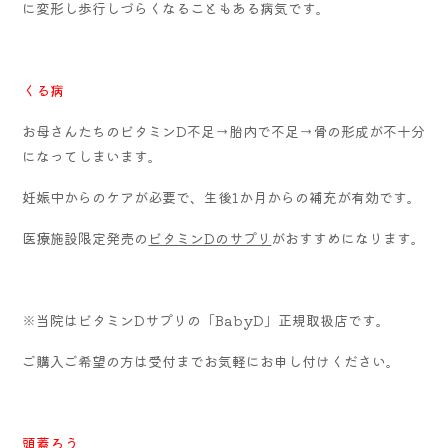
に変形し歩行しづらくなることもある病気です。
くる病
お母さんたちのビタミン
D
不足→胎内で不足→骨の形成が不十分
になってしまいます。
妊娠中からのケアが必要で、生後
1
か月からの補充が有効です。
医療施設限定発売の
ビタミンDのサプリ
がおすすめになります。
※当院はビタミンDサプリの「BabyD」正規取扱店です。
ご購入ご希望の方は受付までお気軽にお申し付けください。
頭蓋ろう