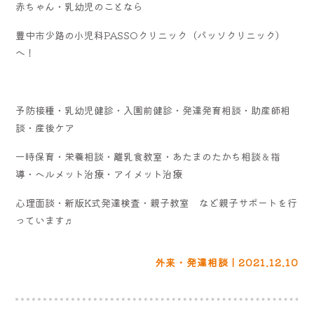
赤ちゃん・乳幼児のことなら
豊中市少路の小児科PASSOクリニック（パッソクリニック）
へ！
予防接種・乳幼児健診・入園前健診・発達発育相談・助産師相
談・産後ケア
一時保育・栄養相談・離乳食教室・あたまのたかち相談＆指
導・ヘルメット治療・アイメット治療
心理面談・新版K式発達検査・親子教室 など親子サポートを行
っています♬
外来・発達相談 | 2021.12.10