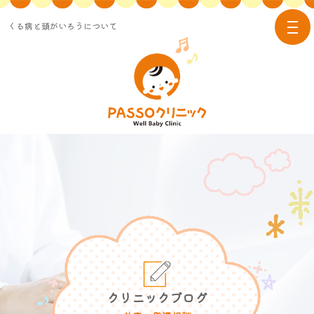
くる病と頭がいろうについて
tog
nav
クリニックブログ