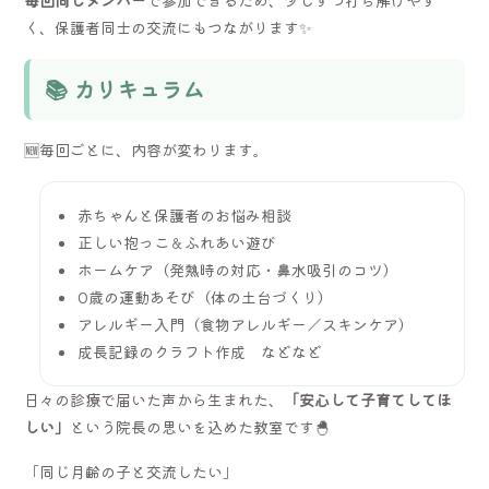
毎回同じメンバー
で参加できるため、少しずつ打ち解けやす
く、保護者同士の交流にもつながります✨
📚 カリキュラム
🆕毎回ごとに、内容が変わります。
赤ちゃんと保護者のお悩み相談
正しい抱っこ＆ふれあい遊び
ホームケア（発熱時の対応・鼻水吸引のコツ）
0歳の運動あそび（体の土台づくり）
アレルギー入門（食物アレルギー／スキンケア）
成長記録のクラフト作成 などなど
日々の診療で届いた声から生まれた、
「安心して子育てしてほ
しい」
という院長の思いを込めた教室です🐣
「同じ月齢の子と交流したい」