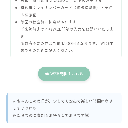
対象：
初回参加時に0歳3か月以下のお子さま
持ち物：
マイナンバーカード（資格確認書）・子ど
も医療証
毎回の教室前に診察があります
ご来院前までに📲WEB問診の入力をお願いいたしま
す
※診療不要の方は自費 1,100円となります。WEB問
診でその旨をご記入ください。
📲 WEB問診はこちら
赤ちゃんとの毎日が、少しでも安心で楽しい時間になり
ますように✨
みなさまのご参加をお待ちしております💓