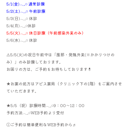
5/1(金)𓂃𓈒𓏸 通常診療
5/2(土)𓂃𓈒𓏸 午前診療
5/3(日)𓂃𓈒𓏸 休診
5/4(月)𓂃𓈒𓏸休診
5/5(火)𓂃𓈒𓏸 休日診療（午前感染外来のみ）
5/6(水)𓂃𓈒𓏸 休診
⚠️5/5(火)の祝日午前中は「風邪・発熱外来(※かかりつけの
み）
」のみ診療しております。
お困りの方は、ご予約をお待ちしております💊
★お薬の処方はアピス薬局（クリニック下の1階）
をご案内させ
ていただきます。
★5/5
（祝）診療時間𓂃𓈒𓏸9：00～12：00
予約方法𓂃𓈒𓏸WEB予約より受付
①ご予約は簡単便利なWEB予約から♬