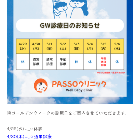
🎏ゴールデンウィークの診療日をご案内させていただきます。
4/29(水)𓂃𓈒𓏸 休診
4/30(木)𓂃𓈒𓏸 通常診療