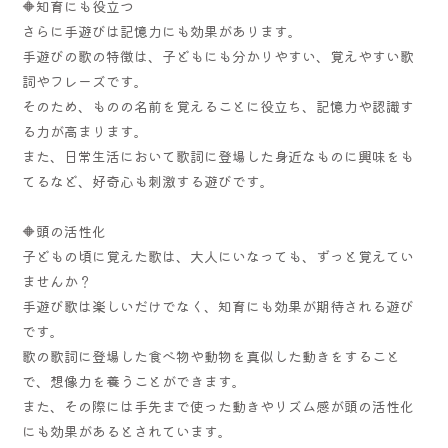
🔶知育にも役立つ
さらに手遊びは記憶力にも効果があります。
手遊びの歌の特徴は、子どもにも分かりやすい、覚えやすい歌
詞やフレーズです。
そのため、ものの名前を覚えることに役立ち、記憶力や認識す
る力が高まります。
また、日常生活において歌詞に登場した身近なものに興味をも
てるなど、好奇心も刺激する遊びです。
🔶頭の活性化
子どもの頃に覚えた歌は、大人にいなっても、ずっと覚えてい
ませんか？
手遊び歌は楽しいだけでなく、知育にも効果が期待される遊び
です。
歌の歌詞に登場した食べ物や動物を真似した動きをすること
で、想像力を養うことができます。
また、その際には手先まで使った動きやリズム感が頭の活性化
にも効果があるとされています。