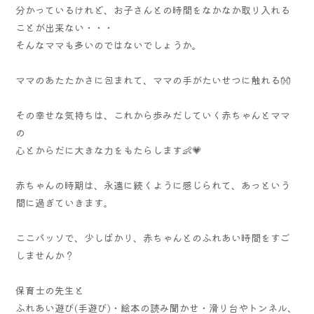
分かっているけれど、お子さんとの時間をなかなか取り入れる
ことが出来ない・・・
そんなママも多いのではないでしょうか。
ママのあたたかさに包まれて、ママの手がたいせつに触れる👐
その幸せな気持ちは、これから歩みだしていく赤ちゃんとママ
の
心とからだに大きな力をもたらします👶💗
赤ちゃんの時期は、永遠に続くように感じられて、あっという
間に過ぎていきます。
ここパッソで、少しばかり、赤ちゃんとのふれあい時間をすご
しませんか？
保育士の先生と
ふれあい遊び(手遊び)・絵本の読み聞かせ・滑り台やトンネル、