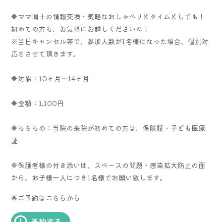
🔶ママ同士の情報交換・気軽なおしゃべりとタイムとしても！
初めての方も、お気軽にお越しくださいね！
※当日キャンセル等で、参加人数が1名様になった場合、個別対
応とさせて頂きます。
🔶対象：10ヶ月～14ヶ月
🔶金額：1,100円
🔶もちもの：当院の来院が初めての方は、保険証・子ども医療
証
🔷保護者様の付き添いは、スペースの問題・感染拡大防止の面
から、お子様一人につき1名様でお願い致します。
🌟ご予約はこちらから