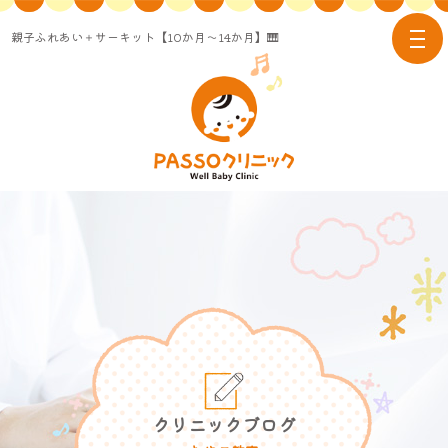
親子ふれあい＋サーキット【10か月～14か月】🎹
tog
nav
クリニックブログ